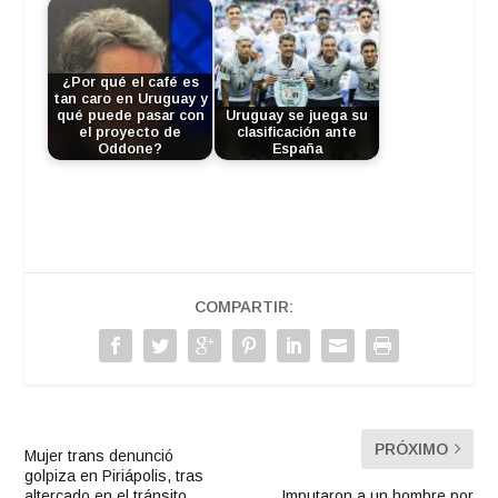
¿Por qué el café es
tan caro en Uruguay y
qué puede pasar con
Uruguay se juega su
el proyecto de
clasificación ante
Oddone?
España
COMPARTIR:
PRÓXIMO
Mujer trans denunció
golpiza en Piriápolis, tras
altercado en el tránsito
Imputaron a un hombre por