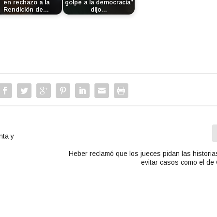
en rechazo a la
golpe a la democracia”
Rendición de…
dijo…
nta y
Heber reclamó que los jueces pidan las historia
evitar casos como el de