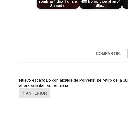
sombras” dijo Tamara
400 homicidios al año"
Samudio
dijo…
COMPARTIR:
Nuevo escándalo con alcalde de Porvenir: se retiró de la Ju
ahora solicitan su renuncia
ANTERIOR