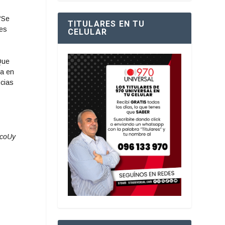
“Se
TITULARES EN TU
 es
CELULAR
Que
za en
ncias
ocoUy