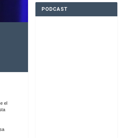
PODCAST
e el
sta
esa