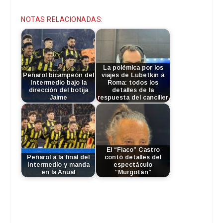
audio
NOTAS RELACIONADAS:
La polémica por los
Peñarol bicampeón del
viajes de Lubetkin a
Intermedio bajo la
Roma: todos los
dirección del botija
detalles de la
Jaime
respuesta del canciller
El “Flaco” Castro
Peñarol a la final del
contó detalles del
Intermedio y manda
espectáculo
en la Anual
“Murgotán”