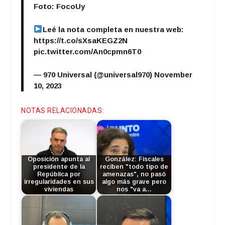
Foto: FocoUy
Leé la nota completa en nuestra web:
https://t.co/sXsaKEGZ2N
pic.twitter.com/An0cpmn6T0
— 970 Universal (@universal970)
November
10, 2023
NOTAS RELACIONADAS:
Oposición apunta al
González: Fiscales
presidente de la
reciben "todo tipo de
República por
amenazas", no pasó
irregularidades en sus
algo más grave pero
viviendas
nos "va a…