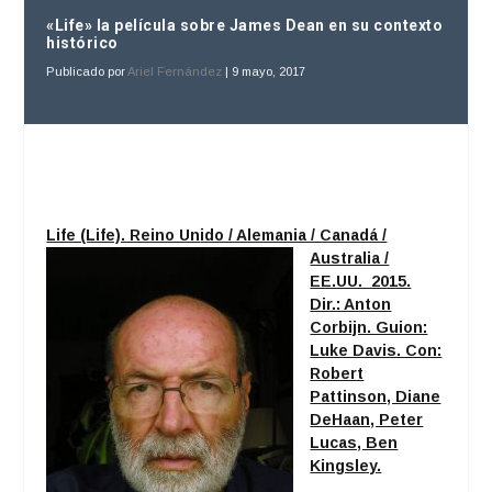
«Life» la película sobre James Dean en su contexto
histórico
Publicado por
Ariel Fernández
|
9 mayo, 2017
Life (Life). Reino Un
ido / Alemania / Canadá /
Australia /
EE.UU. 2015.
Dir.: Anton
Corbijn. Guion:
Luke Davis. Con:
Robert
Pattinson, Diane
DeHaan, Peter
Lucas, Ben
Kingsley.