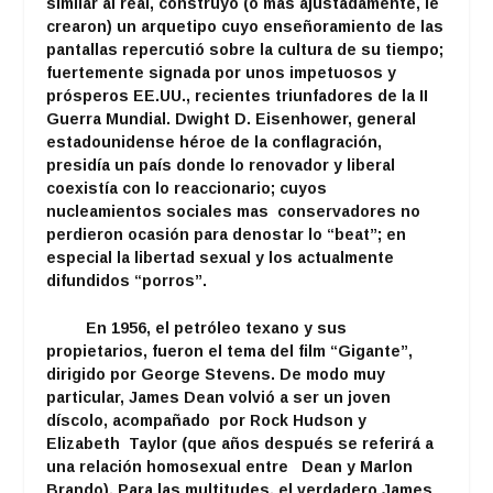
similar al real, construyó (o más ajustadamente, le
crearon) un arquetipo cuyo enseñoramiento de las
pantallas repercutió sobre la cultura de su tiempo;
fuertemente signada por unos impetuosos y
prósperos EE.UU., recientes triunfadores de la II
Guerra Mundial. Dwight D. Eisenhower, general
estadounidense héroe de la conflagración,
presidía un país donde lo renovador y liberal
coexistía con lo reaccionario; cuyos
nucleamientos sociales mas conservadores no
perdieron ocasión para denostar lo “beat”; en
especial la libertad sexual y los actualmente
difundidos “porros”.
En 1956, el petróleo texano y sus
propietarios, fueron el tema del film “Gigante”,
dirigido por George Stevens. De modo muy
particular, James Dean volvió a ser un joven
díscolo, acompañado por Rock Hudson y
Elizabeth Taylor (que años después se referirá a
una relación homosexual entre Dean y Marlon
Brando). Para las multitudes, el verdadero James