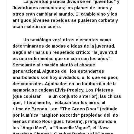
La juventud parecía dividirse en “juventud” y
Juventudes comunistas; los planes de unos y
otros eran cambiar al mundo. El cambio vino y los
antiguos jóvenes rebeldes se pusieron corbata y
usan maletín de cuero.
Un sociólogo verá otros elementos como
determinantes de modas e ideas de la juventud.
Según afirmara un respetado crítico: “la juventud
es una enfermedad que se cura con los años”.
Semejante afirmación alentó el choque
generacional. Algunos de los estandartes
enarbolados son hoy olvidados, o, lo que es peor,
desconocidos. Agolpados en un batiburrillo de la
memoria se codean ElVis Presley, Los Plateros
(que copiaran a un conjunto anterior), las chicas
que, literalmente, volaban por los aires, al
ritmo de Brenda Lee. “The Green Door” (editado
por la mítica “Magiton Records” propiedad del no
menos mítico Rodríguez Tabeira), prefigurando a
los “Angri Men”, la “Nouvelle Vague”, el “New
American Cinema”, Glauber Rocha y el “Cinema