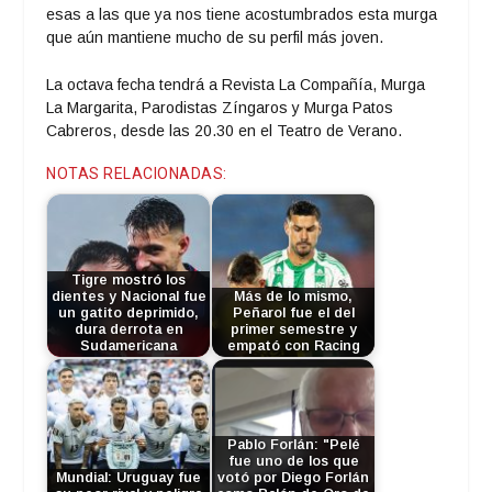
esas a las que ya nos tiene acostumbrados esta murga
que aún mantiene mucho de su perfil más joven.
La octava fecha tendrá a Revista La Compañía, Murga
La Margarita, Parodistas Zíngaros y Murga Patos
Cabreros, desde las 20.30 en el Teatro de Verano.
NOTAS RELACIONADAS:
Tigre mostró los
dientes y Nacional fue
Más de lo mismo,
un gatito deprimido,
Peñarol fue el del
dura derrota en
primer semestre y
Sudamericana
empató con Racing
Pablo Forlán: "Pelé
fue uno de los que
Mundial: Uruguay fue
votó por Diego Forlán