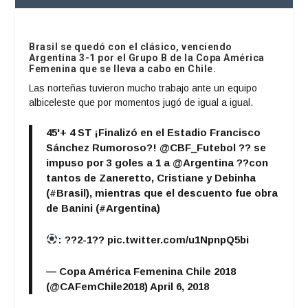
Brasil se quedó con el clásico, venciendo
Argentina 3-1 por el Grupo B de la Copa América
Femenina que se lleva a cabo en Chile.
Las norteñas tuvieron mucho trabajo ante un equipo
albiceleste que por momentos jugó de igual a igual.
45'+ 4 ST ¡Finalizó en el Estadio Francisco
Sánchez Rumoroso?!
@CBF_Futebol
?? se
impuso por 3 goles a 1 a
@Argentina
??con
tantos de Zaneretto, Cristiane y Debinha
(
#Brasil
), mientras que el descuento fue obra
de Banini (
#Argentina
)
: ??2-1??
pic.twitter.com/u1NpnpQ5bi
— Copa América Femenina Chile 2018
(@CAFemChile2018)
April 6, 2018