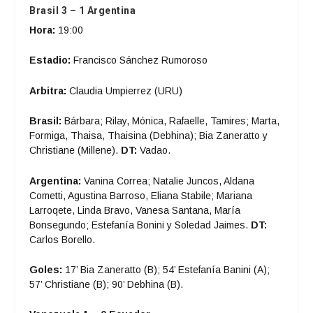
Brasil 3 – 1 Argentina
Hora:
19:00
Estadio:
Francisco Sánchez Rumoroso
Arbitra:
Claudia Umpierrez (URU)
Brasil:
Bárbara; Rilay, Mónica, Rafaelle, Tamires; Marta,
Formiga, Thaisa, Thaisina (Debhina); Bia Zaneratto y
Christiane (Millene).
DT:
Vadao.
Argentina:
Vanina Correa; Natalie Juncos, Aldana
Cometti, Agustina Barroso, Eliana Stabile; Mariana
Larroqete, Linda Bravo, Vanesa Santana, María
Bonsegundo; Estefanía Bonini y Soledad Jaimes.
DT:
Carlos Borello.
Goles:
17’ Bia Zaneratto (B); 54’ Estefanía Banini (A);
57’ Christiane (B); 90’ Debhina (B).