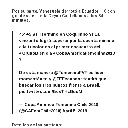
Por su parte, Venezuela derrotó a Ecuador 1-0 con
gol de su estrella Deyna Castellanos a los 84
minutos.
45' +5 ST ¡Terminó en Coquimbo ?! La
vinotinto logró superar por la cuenta mínima
a la tricolor en el primer encuentro del
#GrupoB
en ela
#CopaAmericaFemenina2018
?
De esta manera
@FemeninoFVF
es líder
momentáneo y
@FEFecuador
tendrá que
buscar los tres puntos frente a Brasil.
pic.twitter.com/BcsTHcBuoM
— Copa América Femenina Chile 2018
(@CAFemChile2018)
April 5, 2018
Detalles de los partidos: