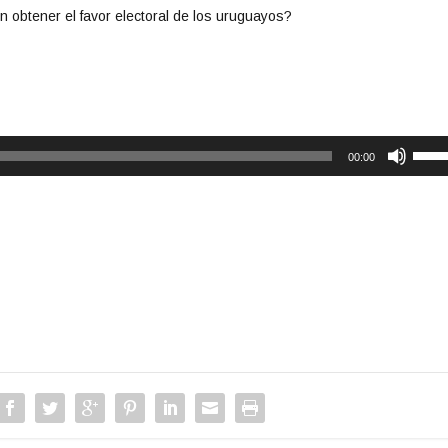
n obtener el favor electoral de los uruguayos?
U
00:00
t
i
l
i
z
a
l
a
s
t
e
c
l
a