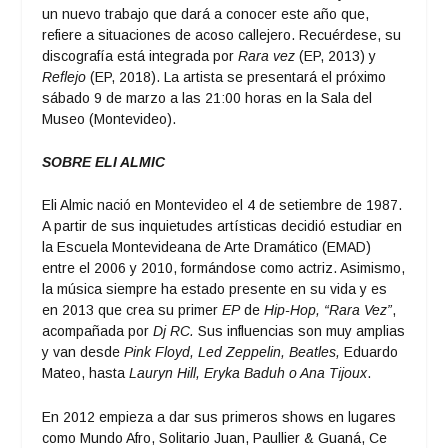
un nuevo trabajo que dará a conocer este año que,
refiere a situaciones de acoso callejero. Recuérdese, su
discografía está integrada por
Rara vez
(EP, 2013) y
Reflejo
(EP, 2018). La artista se presentará el próximo
sábado 9 de marzo a las 21:00 horas en la Sala del
Museo (Montevideo).
SOBRE ELI ALMIC
Eli Almic nació en Montevideo el 4 de setiembre de 1987.
A partir de sus inquietudes artísticas decidió estudiar en
la Escuela Montevideana de Arte Dramático (EMAD)
entre el 2006 y 2010, formándose como actriz. Asimismo,
la música siempre ha estado presente en su vida y es
en 2013 que crea su primer
EP
de
Hip-Hop, “Rara Vez”
,
acompañada por
Dj RC.
Sus influencias son muy amplias
y van desde
Pink Floyd, Led Zeppelin, Beatles,
Eduardo
Mateo, hasta
Lauryn Hill, Eryka Baduh o Ana Tijoux
.
En 2012 empieza a dar sus primeros shows en lugares
como Mundo Afro, Solitario Juan, Paullier & Guaná, Ce