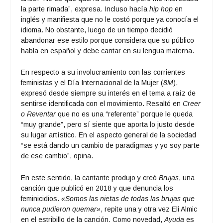
la parte rimada”, expresa. Incluso hacía
hip hop
en
inglés y manifiesta que no le costó porque ya conocía el
idioma. No obstante, luego de un tiempo decidió
abandonar ese estilo porque considera que su público
habla en español y debe cantar en su lengua materna.
En respecto a su involucramiento con las corrientes
feministas y el Día Internacional de la Mujer (
8M
),
expresó desde siempre su interés en el tema a raíz de
sentirse identificada con el movimiento. Resaltó en
Creer
o Reventar
que no es una “referente” porque le queda
“muy grande”, pero sí siente que aporta lo justo desde
su lugar artístico. En el aspecto general de la sociedad
“se está dando un cambio de paradigmas y yo soy parte
de ese cambio”, opina.
En este sentido, la cantante produjo y creó
Brujas
, una
canción que publicó en 2018 y que denuncia los
feminicidios.
«Somos las nietas de todas las brujas que
nunca pudieron quemar»
, repite una y otra vez Eli Almic
en el estribillo de la canción. Como novedad,
Ayuda
es