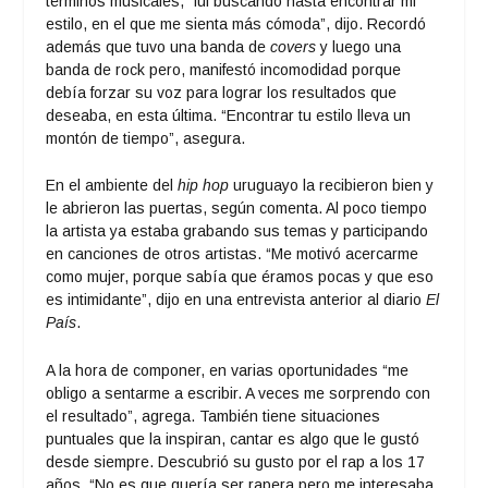
términos musicales, “fui buscando hasta encontrar mi
estilo, en el que me sienta más cómoda”, dijo. Recordó
además que tuvo una banda de
covers
y luego una
banda de rock pero, manifestó incomodidad porque
debía forzar su voz para lograr los resultados que
deseaba, en esta última. “Encontrar tu estilo lleva un
montón de tiempo”, asegura.
En el ambiente del
hip hop
uruguayo la recibieron bien y
le abrieron las puertas, según comenta. Al poco tiempo
la artista ya estaba grabando sus temas y participando
en canciones de otros artistas. “Me motivó acercarme
como mujer, porque sabía que éramos pocas y que eso
es intimidante”, dijo en una entrevista anterior al diario
El
País
.
A la hora de componer, en varias oportunidades “me
obligo a sentarme a escribir. A veces me sorprendo con
el resultado”, agrega. También tiene situaciones
puntuales que la inspiran, cantar es algo que le gustó
desde siempre. Descubrió su gusto por el rap a los 17
años. “No es que quería ser rapera pero me interesaba