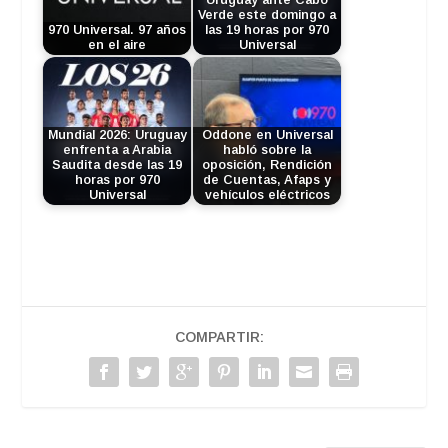
Uruguay ante Cabo
Verde este domingo a
970 Universal. 97 años
las 19 horas por 970
en el aire
Universal
Mundial 2026: Uruguay
Oddone en Universal
enfrenta a Arabia
habló sobre la
Saudita desde las 19
oposición, Rendición
horas por 970
de Cuentas, Afaps y
Universal
vehículos eléctricos
COMPARTIR: