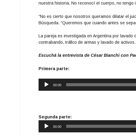
nuestra historia. No reconocí el cuerpo, no tengo i
“No es cierto que nosotros queramos dilatar el jui
Búsqueda. “Queremos que cuando antes se sepa 
La pareja es investigada en Argentina por lavado d
contrabando, tráfico de armas y lavado de activos.
Escuchá la entrevista de César Bianchi con Pao
Primera parte:
Reproductor
00:00
de
audio
Segunda parte:
Reproductor
00:00
de
audio