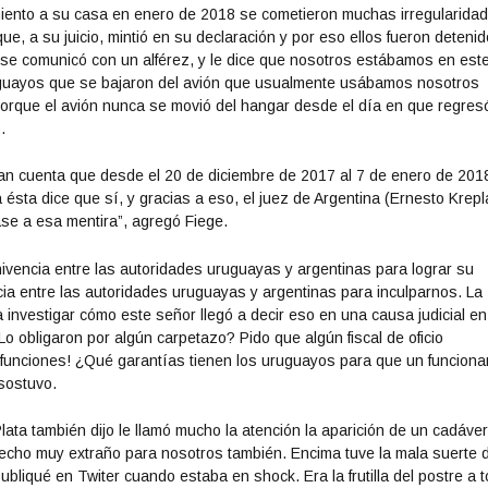
amiento a su casa en enero de 2018 se cometieron muchas irregularida
, a su juicio, mintió en su declaración y por eso ellos fueron detenid
 se comunicó con un alférez, y le dice que nosotros estábamos en est
raguayos que se bajaron del avión que usualmente usábamos nosotros
 porque el avión nunca se movió del hangar desde el día en que regres
.
an cuenta que desde el 20 de diciembre de 2017 al 7 de enero de 201
ésta dice que sí, y gracias a eso, el juez de Argentina (Ernesto Krepl
se a esa mentira”, agregó Fiege.
nivencia entre las autoridades uruguayas y argentinas para lograr su
cia entre las autoridades uruguayas y argentinas para inculparnos. La
 investigar cómo este señor llegó a decir eso en una causa judicial en
o obligaron por algún carpetazo? Pido que algún fiscal de oficio
n funciones! ¿Qué garantías tienen los uruguayos para que un funciona
sostuvo.
ta también dijo le llamó mucho la atención la aparición de un cadáve
echo muy extraño para nosotros también. Encima tuve la mala suerte 
publiqué en Twiter cuando estaba en shock. Era la frutilla del postre a 