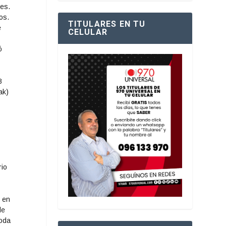
des.
os.
TITULARES EN TU
e
CELULAR
ó
8
ak)
rio
r en
de
toda