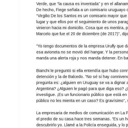
Verde, que “la causa es inventada” y en el allan
De hecho, Fiege señala a un comisario uruguayo que
“Virgilio De los Santos es un comisario mayor que
lugar y que ellos por el seguimiento de unos pa
vinieron hacia mi domicilio. Cosa que es mentira,
Marcelo que fue el 20 de diciembre (de 2017)”, dijo
“Yo tengo documentos de la empresa Urufly que d
esa avioneta no se movió del hangar. Y la persona 
manda una alerta roja y nos manda detener. En ba
Bianchi le preguntó si ella entendía que hubo con
detención y la de Balcedo. “No sé si hay conniven
pregunta es: ¿alguien en Uruguay se va a dignar a
Argentina? ¿Alguien le pagó para que diga eso? ¿L
investigue. ¡Es un funcionario público que está e
público no les mienta en un caso? Es gravísimo”, 
La empresaria de medios de comunicación en La Pla
el predio de su casa hace tres semanas. “Es un h
descubrirlo yo. Llamé a la Policía enseguida, y lo 