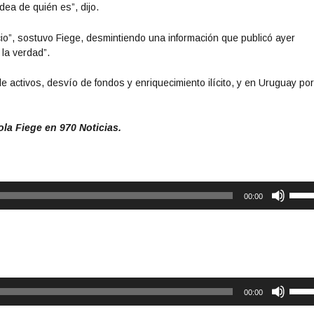
dea de quién es”, dijo.
cio”, sostuvo Fiege, desmintiendo una información que publicó ayer
la verdad”.
e activos, desvío de fondos y enriquecimiento ilícito, y en Uruguay po
la Fiege en 970 Noticias.
U
00:00
t
i
l
i
z
a
U
l
00:00
t
a
i