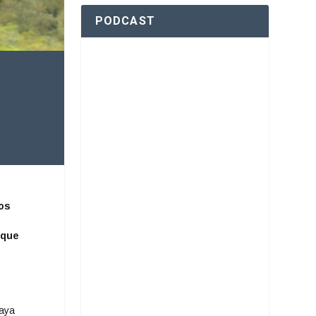
PODCAST
mos
 que
,
laya