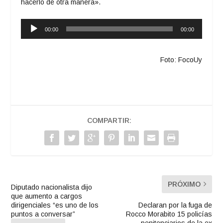
hacerlo de otra manera».
Reproductor
00:00
00:00
de
audio
Foto: FocoUy
COMPARTIR:
PRÓXIMO
Diputado nacionalista dijo
que aumento a cargos
dirigenciales “es uno de los
Declaran por la fuga de
puntos a conversar”
Rocco Morabito 15 policías
penitenciarios de la ex