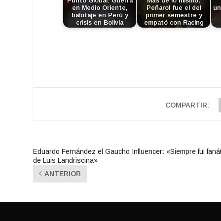
Punto Global: Guerra
Más de lo mismo,
en Medio Oriente,
Peñarol fue el del
un
balotaje en Perú y
primer semestre y
crisis en Bolivia
empató con Racing
COMPARTIR:
Eduardo Fernández el Gaucho Influencer: «Siempre fui faná
de Luis Landriscina»
ANTERIOR