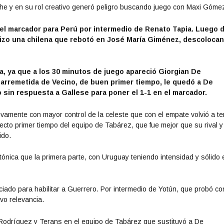
he y en su rol creativo generó peligro buscando juego con Maxi Góme
 del marcador para Perú por intermedio de Renato Tapia. Luego 
hizo una chilena que rebotó en José María Giménez, descoloca
ca, ya que a los 30 minutos de juego apareció Giorgian De
 arremetida de Vecino, de buen primer tiempo, le quedó a De
sin respuesta a Gallese para poner el 1-1 en el marcador.
evamente con mayor control de la celeste que con el empate volvió a te
recto primer tiempo del equipo de Tabárez, que fue mejor que su rival y
ido.
tónica que la primera parte, con Uruguay teniendo intensidad y sólido 
iado para habilitar a Guerrero. Por intermedio de Yotún, que probó co
vo relevancia.
Rodríguez y Terans en el equipo de Tabárez que sustituyó a De