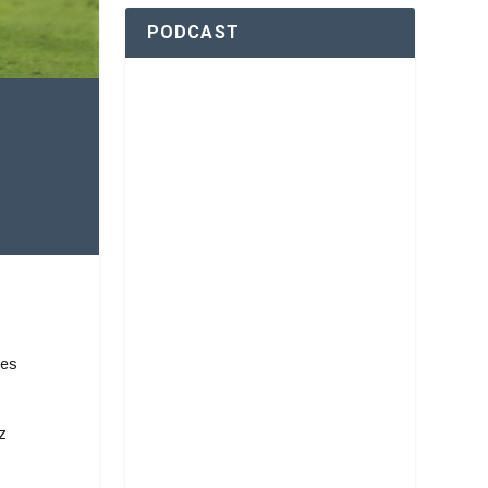
PODCAST
res
z