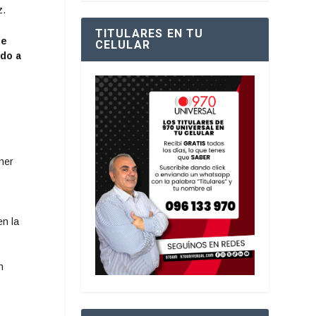
z.
TITULARES EN TU
de
CELULAR
ndo a
ner
en la
n