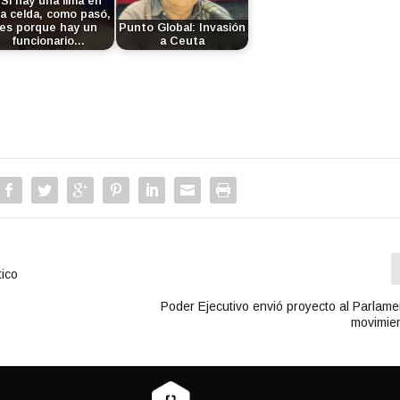
"Si hay una lima en
a celda, como pasó,
es porque hay un
Punto Global: Invasión
funcionario…
a Ceuta
tico
Poder Ejecutivo envió proyecto al Parlame
movimien