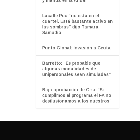
y manda en la Anual
Lacalle Pou “no está en el
cuartel. Está bastante activo en
las sombras” dijo Tamara
Samudio
Punto Global: Invasión a Ceuta
Barretto: "Es probable que
algunas modalidades de
unipersonales sean simuladas”
Baja aprobación de Orsi: "Si
cumplimos el programa el FA no
desilusionamos a los nuestros"