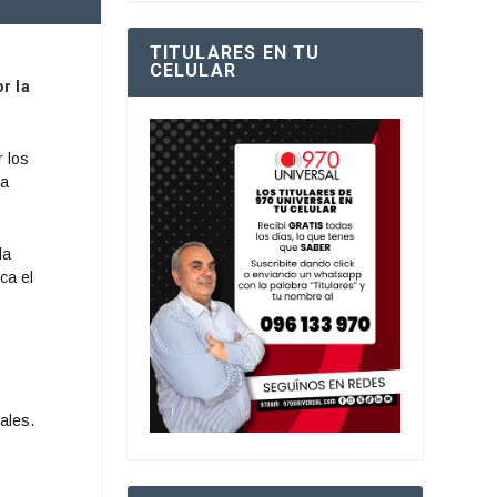
TITULARES EN TU
CELULAR
r la
r los
la
la
ca el
ales.