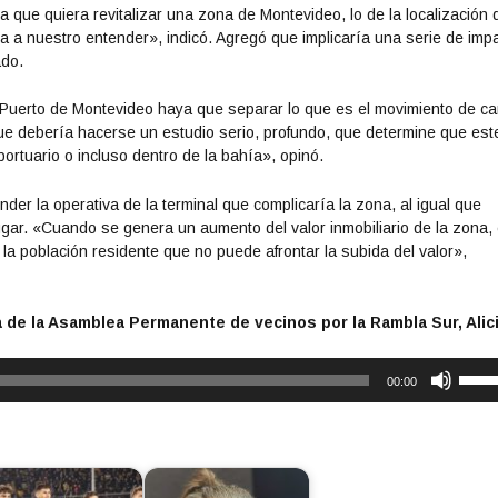
 que quiera revitalizar una zona de Montevideo, lo de la localización 
a a nuestro entender», indicó. Agregó que implicaría una serie de imp
ado.
 Puerto de Montevideo haya que separar lo que es el movimiento de c
ue debería hacerse un estudio serio, profundo, que determine que est
ortuario o incluso dentro de la bahía», opinó.
der la operativa de la terminal que complicaría la zona, al igual que
lugar. «Cuando se genera un aumento del valor inmobiliario de la zona,
la población residente que no puede afrontar la subida del valor»,
 de la Asamblea Permanente de vecinos por la Rambla Sur, Alic
U
00:00
t
i
l
i
z