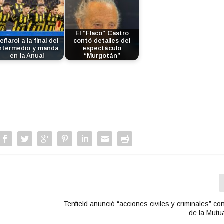
a
l
a
El “Flaco” Castro
s
eñarol a la final del
contó detalles del
t
ntermedio y manda
espectáculo
en la Anual
“Murgotán”
e
c
l
a
s
d
e
f
l
e
c
h
a
a
Tenfield anunció “acciones civiles y criminales” co
r
de la Mutua
r