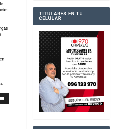
de
actos
TITULARES EN TU
CELULAR
argas
e
 en
ia