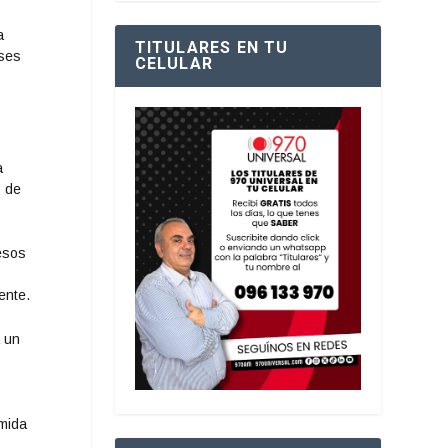
a
TITULARES EN TU
eses
CELULAR
a
o de
resos
ente.
a un
omida