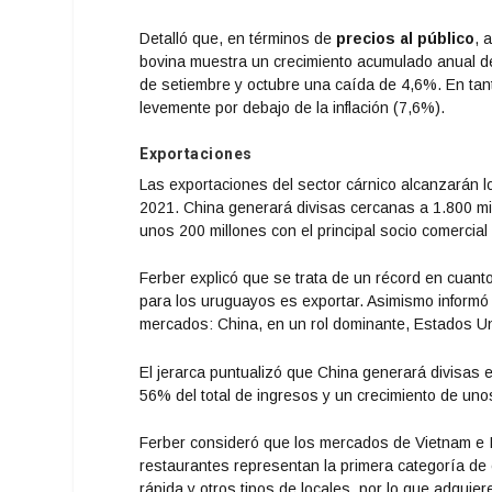
Detalló que, en términos de
precios al público
, 
bovina muestra un crecimiento acumulado anual de
de setiembre y octubre una caída de 4,6%. En tanto
levemente por debajo de la inflación (7,6%).
Exportaciones
Las exportaciones del sector cárnico alcanzarán l
2021. China generará divisas cercanas a 1.800 mil
unos 200 millones con el principal socio comercial 
Ferber explicó que se trata de un récord en cuanto
para los uruguayos es exportar. Asimismo informó
mercados: China, en un rol dominante, Estados Un
El jerarca puntualizó que China generará divisas e
56% del total de ingresos y un crecimiento de unos
Ferber consideró que los mercados de Vietnam e I
restaurantes representan la primera categoría de
rápida y otros tipos de locales, por lo que adquie