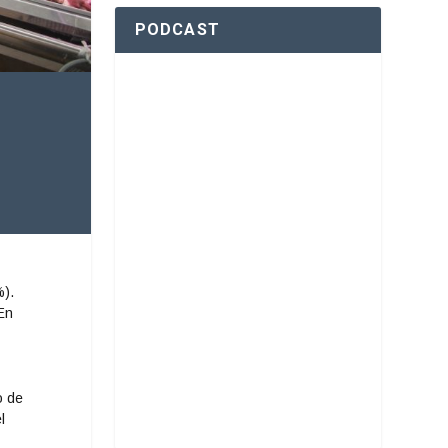
PODCAST
%).
En
o de
l