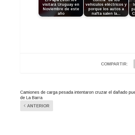
El Papa León XIV
contra" de los
visitará Uruguay en
vehículos eléctricos y
I
Noviembre de este
porque los autos a
p
año
nafta salen la…
C
COMPARTIR:
Camiones de carga pesada intentaron cruzar el dañado pu
de La Barra
ANTERIOR