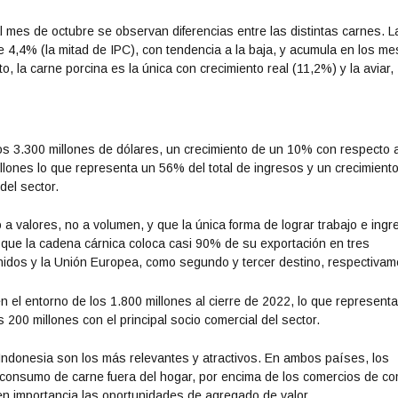
al mes de octubre se observan diferencias entre las distintas carnes. L
 4,4% (la mitad de IPC), con tendencia a la baja, y acumula en los m
, la carne porcina es la única con crecimiento real (11,2%) y la aviar,
os 3.300 millones de dólares, un crecimiento de un 10% con respecto 
lones lo que representa un 56% del total de ingresos y un crecimient
del sector.
 a valores, no a volumen, y que la única forma de lograr trabajo e ing
 que la cadena cárnica coloca casi 90% de su exportación en tres
idos y la Unión Europea, como segundo y tercer destino, respectivam
n el entorno de los 1.800 millones al cierre de 2022, lo que represent
 200 millones con el principal socio comercial del sector.
ndonesia son los más relevantes y atractivos. En ambos países, los
 consumo de carne fuera del hogar, por encima de los comercios de c
ren importancia las oportunidades de agregado de valor.