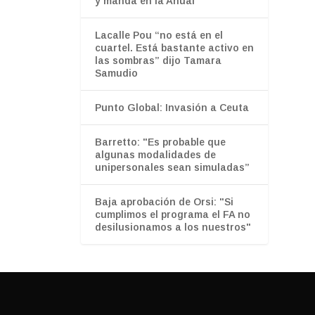
y manda en la Anual
Lacalle Pou “no está en el
cuartel. Está bastante activo en
las sombras” dijo Tamara
Samudio
Punto Global: Invasión a Ceuta
Barretto: "Es probable que
algunas modalidades de
unipersonales sean simuladas”
Baja aprobación de Orsi: "Si
cumplimos el programa el FA no
desilusionamos a los nuestros"