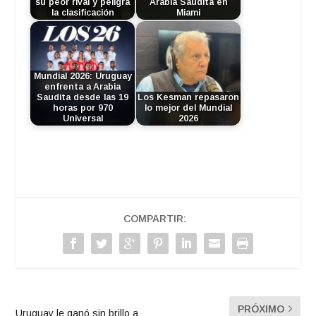
su peor rival y peligra
Arabia Saudita en
la clasificación
Miami
Mundial 2026: Uruguay
enfrenta a Arabia
Saudita desde las 19
Los Kesman repasaron
horas por 970
lo mejor del Mundial
Universal
2026
COMPARTIR:
PRÓXIMO
Uruguay le ganó sin brillo a