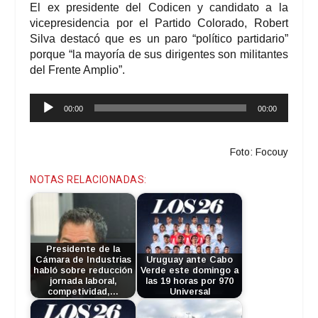
El ex presidente del Codicen y candidato a la
vicepresidencia por el Partido Colorado, Robert
Silva destacó que es un paro “político partidario”
porque “la mayoría de sus dirigentes son militantes
del Frente Amplio”.
Reproductor
00:00
00:00
de
audio
Foto: Focouy
NOTAS RELACIONADAS:
Presidente de la
Cámara de Industrias
Uruguay ante Cabo
habló sobre reducción
Verde este domingo a
jornada laboral,
las 19 horas por 970
competividad,…
Universal