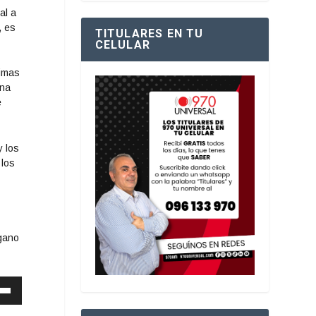
al a
, es
TITULARES EN TU
CELULAR
ximas
ana
e
y los
 los
gano