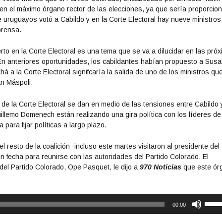
n el máximo órgano rector de las elecciones, ya que sería proporcion
 uruguayos votó a Cabildo y en la Corte Electoral hay nueve ministros
prensa.
rto en la Corte Electoral es una tema que se va a dilucidar en las pró
En anteriores oportunidades, los cabildantes habían propuesto a Sus
 a la Corte Electoral signifcaría la salida de uno de los ministros qu
an Máspoli.
de la Corte Electoral se dan en medio de las tensiones entre Cabildo 
llemo Domenech están realizando una gira política con los líderes de
para fijar políticas a largo plazo.
l resto de la coalición -incluso este martes visitaron al presidente del
n fecha para reunirse con las autoridades del Partido Colorado. El
del Partido Colorado, Ope Pasquet, le dijo a
970 Noticias
que este ór
.
U
00:00
t
i