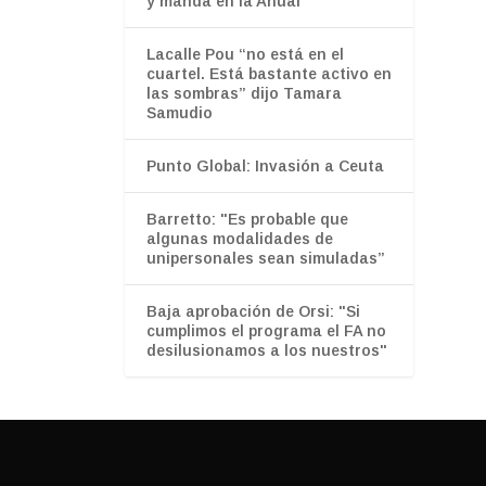
y manda en la Anual
Lacalle Pou “no está en el
cuartel. Está bastante activo en
las sombras” dijo Tamara
Samudio
Punto Global: Invasión a Ceuta
Barretto: "Es probable que
algunas modalidades de
unipersonales sean simuladas”
Baja aprobación de Orsi: "Si
cumplimos el programa el FA no
desilusionamos a los nuestros"