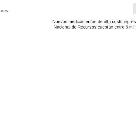
a
r
tores
r
Nuevos medicamentos de alto costo ingre
i
Nacional de Recursos cuestan entre 6 mil 
b
a
/
a
b
a
j
o
p
a
r
a
a
u
m
e
n