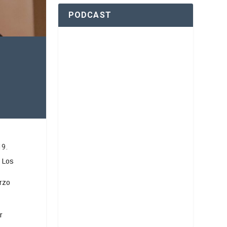
PODCAST
19.
. Los
arzo
r