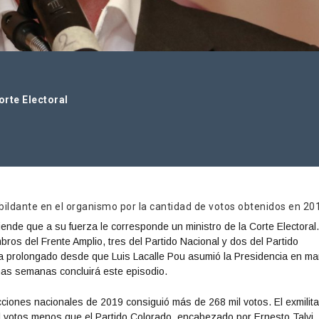
orte Electoral
ildante en el organismo por la cantidad de votos obtenidos en 20
tiende que a su fuerza le corresponde un ministro de la Corte Electoral
ros del Frente Amplio, tres del Partido Nacional y dos del Partido
ha prolongado desde que Luis Lacalle Pou asumió la Presidencia en m
mas semanas concluirá este episodio.
cciones nacionales de 2019 consiguió más de 268 mil votos. El exmilita
l votos menos que el Partido Colorado, encabezado por Ernesto Talvi.