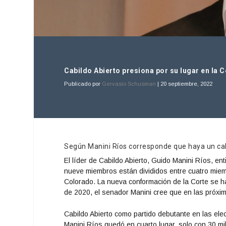
Cabildo Abierto presiona por su lugar en la C
Publicado por
Gervasio Schusman
|
20 septiembre, 2022
Según Manini Ríos corresponde que haya un cab
El líder de Cabildo Abierto, Guido Manini Ríos, en
nueve miembros están divididos entre cuatro miemb
Colorado. La nueva conformación de la Corte se 
de 2020, el senador Manini cree que en las próxi
Cabildo Abierto como partido debutante en las ele
Manini Ríos quedó en cuarto lugar, solo con 30 mi