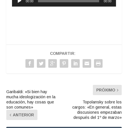
00:00
00:00
de
audio
COMPARTIR:
PRÓXIMO
Garibaldi: «Si bien hay
mucha ideologización en la
educación, hay cosas que
Topolansky sobre los
son comunes»
cargos: «En general, estas
discusiones empezaban
ANTERIOR
después del 1º de marzo»