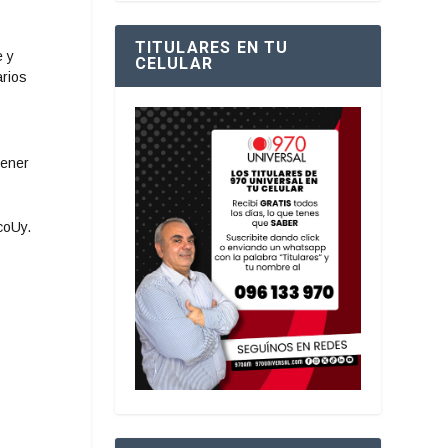
TITULARES EN TU
e y
CELULAR
arios
tener
coUy.