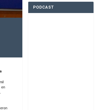
PODCAST
 a
mil
n en
.
ieron