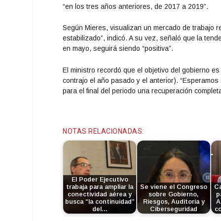
“en los tres años anteriores, de 2017 a 2019”.
Según Mieres, visualizan un mercado de trabajo re
estabilizado”, indicó. A su vez, señaló que la tend
en mayo, seguirá siendo “positiva”.
El ministro recordó que el objetivo del gobierno e
contrajo el año pasado y el anterior). “Esperamos
para el final del periodo una recuperación completa 
NOTAS RELACIONADAS:
El Poder Ejecutivo
trabaja para ampliar la
Se viene el Congreso
Ca
conectividad aérea y
sobre Gobierno,
p
busca “la continuidad”
Riesgos, Auditoría y
A
del…
Ciberseguridad
co