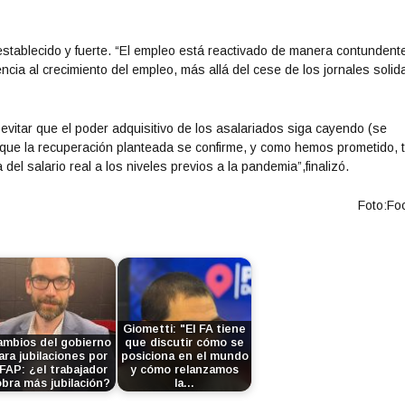
stablecido y fuerte. “El empleo está reactivado de manera contundent
encia al crecimiento del empleo, más allá del cese de los jornales solid
s evitar que el poder adquisitivo de los asalariados siga cayendo (se
 que la recuperación planteada se confirme, y como hemos prometido, 
del salario real a los niveles previos a la pandemia”,finalizó.
Foto:Fo
Giometti: "El FA tiene
mbios del gobierno
que discutir cómo se
ara jubilaciones por
posiciona en el mundo
FAP: ¿el trabajador
y cómo relanzamos
bra más jubilación?
la…